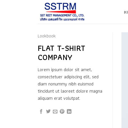
ข้าม
ไป
ห
ยัง
เนื้อหา
Lookbook
FLAT T-SHIRT
COMPANY
Lorem ipsum dolor sit amet,
consectetuer adipiscing elit, sed
diam nonummy nibh euismod
tincidunt ut laoreet dolore magna
aliquam erat volutpat.