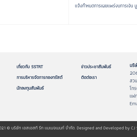
แจ้งกำหนดการเผยแพร่งบการเงิน มูล
บริษ
เกี่ยวกับ SSTRT
ข่าวประชาสัมพันธ์
206
การบริหารจัดการกองทรัสต์
ติดต่อเรา
สวน
นักลงทุนสัมพันธ์
โทร
แฟก
Ema
021 © บริษัท เอสเอสที รีท แมเนจเมนท์ จำกัด. Designed and Developed by
CJ 